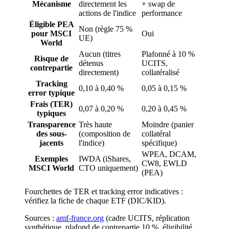
Mécanisme
directement les
+ swap de
actions de l'indice
performance
Éligible PEA
Non (règle 75 %
pour MSCI
Oui
UE)
World
Aucun (titres
Plafonné à 10 %
Risque de
détenus
UCITS,
contrepartie
directement)
collatéralisé
Tracking
0,10 à 0,40 %
0,05 à 0,15 %
error typique
Frais (TER)
0,07 à 0,20 %
0,20 à 0,45 %
typiques
Transparence
Très haute
Moindre (panier
des sous-
(composition de
collatéral
jacents
l'indice)
spécifique)
WPEA, DCAM,
Exemples
IWDA (iShares,
CW8, EWLD
MSCI World
CTO uniquement)
(PEA)
Fourchettes de TER et tracking error indicatives :
vérifiez la fiche de chaque ETF (DIC/KID).
Sources :
amf-france.org
(
cadre UCITS, réplication
synthétique, plafond de contrepartie 10 %, éligibilité