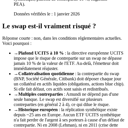
PEA
)
.
Données vérifiées le :
1 janvier 2026
Le swap est-il vraiment risqué ?
Réponse courte : non, dans les conditions réglementaires actuelles.
Voici pourquoi :
→
Plafond UCITS à 10 %
: la directive européenne UCITS
impose que le risque de contrepartie sur un swap ne dépasse
jamais 10 % de la valeur de l'ETF. Au-delà, l'émetteur doit
immédiatement réajuster.
→
Collatéralisation quotidienne
: la contrepartie du swap
(BNP, Société Générale, Citibank) doit déposer chaque jour
un collatéral en actifs liquides (obligations, actions blue chip).
Si elle fait défaut, ces actifs sont saisis et redistribués.
→
Multiples contreparties
: Amundi ne dépend pas d'une
seule banque. Le swap est diversifié sur plusieurs
contreparties (en général 2 à 4), ce qui dilue le risque.
→
Historique européen
: la réplication synthétique existe
depuis ~25 ans en Europe. Aucun ETF UCITS synthétique
n'a fait perdre de l'argent à ses porteurs à cause d'un défaut de
contrepartie. Ni en 2008 (Lehman), ni en 2011 (crise dette