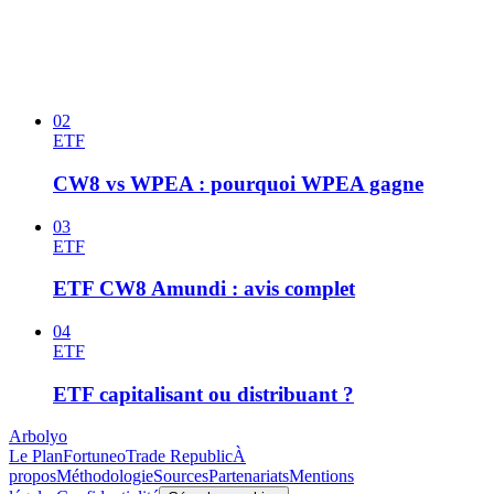
02
ETF
CW8 vs WPEA : pourquoi WPEA gagne
03
ETF
ETF CW8 Amundi : avis complet
04
ETF
ETF capitalisant ou distribuant ?
Arbolyo
Le Plan
Fortuneo
Trade Republic
À
propos
Méthodologie
Sources
Partenariats
Mentions