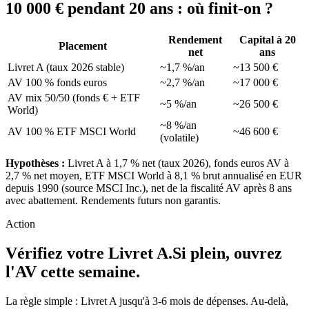
10 000 € pendant 20 ans : où finit-on ?
Rendement
Capital à 20
Placement
net
ans
Livret A (taux 2026 stable)
~1,7 %/an
~13 500 €
AV 100 % fonds euros
~2,7 %/an
~17 000 €
AV mix 50/50 (fonds € + ETF
~5 %/an
~26 500 €
World)
~8 %/an
AV 100 % ETF MSCI World
~46 600 €
(volatile)
Hypothèses :
Livret A à 1,7 % net (taux 2026), fonds euros AV à
2,7 % net moyen, ETF MSCI World à 8,1 % brut annualisé en EUR
depuis 1990 (source MSCI Inc.), net de la fiscalité AV après 8 ans
avec abattement. Rendements futurs non garantis.
Action
Vérifiez votre Livret A.
Si plein, ouvrez
l'AV cette semaine.
La règle simple : Livret A jusqu'à 3-6 mois de dépenses. Au-delà,