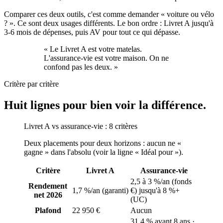
Comparer ces deux outils, c'est comme demander « voiture ou vélo
? ». Ce sont deux usages différents. Le bon ordre : Livret A jusqu'à
3-6 mois de dépenses, puis AV pour tout ce qui dépasse.
« Le Livret A est votre matelas.
L'assurance-vie est votre maison. On ne
confond pas les deux. »
Critère par critère
Huit lignes pour bien voir la différence.
Livret A vs assurance-vie : 8 critères
Deux placements pour deux horizons : aucun ne «
gagne » dans l'absolu (voir la ligne « Idéal pour »).
Critère
Livret A
Assurance-vie
2,5 à 3 %/an (fonds
Rendement
1,7 %/an (garanti)
€) jusqu'à 8 %+
net 2026
(UC)
Plafond
22 950 €
Aucun
31,4 % avant 8 ans ·