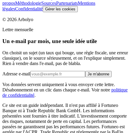
propos
Méthodologie
Sources
Partenariats
Mentions
légales
Confidentialité
Gérer les cookies
©
2026
Arbolyo
Lettre mensuelle
Un e-mail par mois, une seule idée utile
On choisit un sujet (un taux qui bouge, une règle fiscale, une erreur
classique), on le source sérieusement, et on l'explique simplement.
Rien à vendre dans l'e-mail, pas de blabla.
Adresse e-mail
Je m'abonne
Vos données servent uniquement à vous envoyer cette lettre.
Désabonnement en un clic dans chaque e-mail. Voir notre
politique
de confidentialité
.
Ce site est un guide indépendant. Il n'est pas affilié à Fortuneo
Banque ni à Trade Republic Bank GmbH. Les informations
présentées sont fournies à titre indicatif. L'investissement comporte
des risques, notamment de perte en capital. Les performances
passées ne garantissent pas les performances futures. Fortuneo est
agréée par l'ACPR. Trade Republic est réglementée par la BaFin.