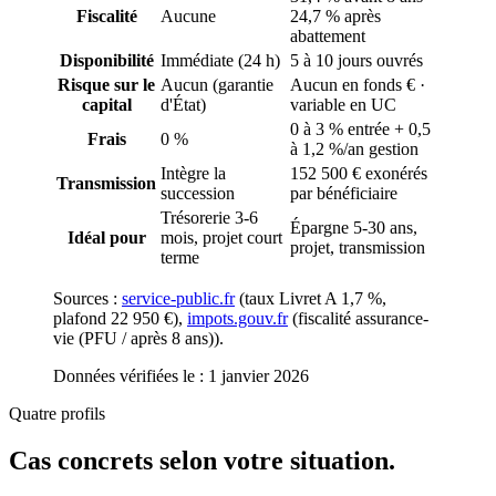
Fiscalité
Aucune
24,7 % après
abattement
Disponibilité
Immédiate (24 h)
5 à 10 jours ouvrés
Risque sur le
Aucun (garantie
Aucun en fonds € ·
capital
d'État)
variable en UC
0 à 3 % entrée + 0,5
Frais
0 %
à 1,2 %/an gestion
Intègre la
152 500 € exonérés
Transmission
succession
par bénéficiaire
Trésorerie 3-6
Épargne 5-30 ans,
Idéal pour
mois, projet court
projet, transmission
terme
Sources :
service-public.fr
(
taux Livret A 1,7 %,
plafond 22 950 €
)
,
impots.gouv.fr
(
fiscalité assurance-
vie (PFU / après 8 ans)
)
.
Données vérifiées le :
1 janvier 2026
Quatre profils
Cas concrets selon votre situation.