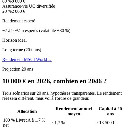
80
%
8 000 €
Assurance-vie UC diversifiée
20
%
2 000 €
Rendement espéré
~7 à 9 %/an espérés (volatilité ±30 %)
Horizon idéal
Long terme (20+ ans)
Rendement MSCI World
→
Projection 20 ans
10 000 € en 2026, combien en 2046 ?
Trois scénarios sur 20 ans, hypothèses transparentes. Le rendement
réel sera différent, mais voilà l'ordre de grandeur.
Rendement annuel
Capital à 20
Allocation
moyen
ans
100 % Livret A à 1,7 %
~1,7 %
~13 500 €
net