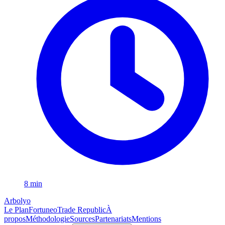
8 min
Arbolyo
Le Plan
Fortuneo
Trade Republic
À
propos
Méthodologie
Sources
Partenariats
Mentions