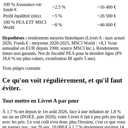
100 % Assurance-vie
~2,5 %
~16 400 €
fonds €
Profil équilibré (mix)
~5 %
~26 500 €
100 % PEA ETF MSCI
~8 %
~46 600 €
World
Hypothèses :
rendements moyens historiques (Livret A : taux actuel
2026, Fonds € : moyenne 2020-2025, MSCI World : +8,1 %/an
annualisé en EUR depuis 1990, source MSCI Inc.). Rendements
futurs non garantis. Net de fiscalité PEA pour la dernière ligne (PS
18,6 % sur plus-values, exonération IR après 5 ans).
Trois pièges courants
Ce qu'on voit régulièrement, et qu'il faut
éviter.
Tout mettre en Livret A par peur
À 1,7 % net depuis le 1er août 2026, face à une inflation de 1,8 %
sur un an (INSEE, juin 2026), votre Livret A fait à peu près jeu égal
avec les prix. Le vrai coût n'est donc plus l'érosion, c'est ce que vous
ne gagnez pas : sur 20 ans, 10 000 € à 1,7 % deviennent environ 14