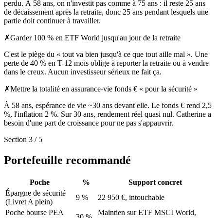
perdu. À 58 ans, on n'investit pas comme à 75 ans : il reste 25 ans
de décaissement après la retraite, donc 25 ans pendant lesquels une
partie doit continuer à travailler.
✗
Garder 100 % en ETF World jusqu'au jour de la retraite
C'est le piège du « tout va bien jusqu'à ce que tout aille mal ». Une
perte de 40 % en T-12 mois oblige à reporter la retraite ou à vendre
dans le creux. Aucun investisseur sérieux ne fait ça.
✗
Mettre la totalité en assurance-vie fonds € « pour la sécurité »
À 58 ans, espérance de vie ~30 ans devant elle. Le fonds € rend 2,5
%, l'inflation 2 %. Sur 30 ans, rendement réel quasi nul. Catherine a
besoin d'une part de croissance pour ne pas s'appauvrir.
Section 3 / 5
Portefeuille recommandé
Poche
%
Support concret
Épargne de sécurité
9
%
22 950 €, intouchable
(Livret A plein)
Poche bourse PEA
Maintien sur ETF MSCI World,
30
%