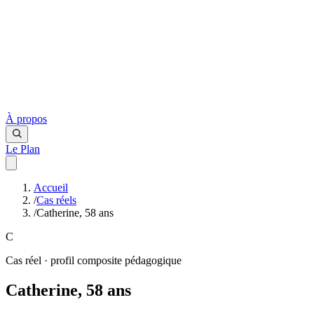
À propos
Le Plan
Accueil
/
Cas réels
/
Catherine, 58 ans
C
Cas réel · profil composite pédagogique
Catherine
,
58
ans