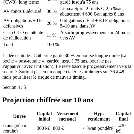
(CW8), long terme
gardé jusqu'à 75 ans
Linxea Spirit 2 fonds €, 2,5 %/an,
AV fonds € sécurisé
30
%
abattement 4 600 €/an après 8 ans
AV obligations + UC
Obligations d'État + ETF obligations
20
%
défensives
5–10 ans, dans AV
Cash CTO en attente
À sortir progressivement sur 24 mois
11
%
de réallocation
vers AV
Total
100
%
L'idée centrale : Catherine garde 30 % en bourse longue durée (sa
poche « post-retraite », gardée jusqu'à 75 ans, pour ne pas
s'appauvrir avec l'inflation). Le reste bascule progressivement vers la
sécurité. Surtout pas en un coup : étaler les arbitrages sur 36 à 48
mois pour lisser le risque de mauvais timing.
Section 4 / 5
Projection chiffrée sur 10 ans
Capital
Versement
Hyp.
Capital
Durée
initial
mensuel
rendement
final
6 ans (départ
~430
300 k€
800 €
4 %/an pondéré
retraite)
k€