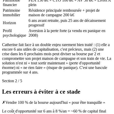
Patrimoine
PEA 150 k€ + CTO 100 k€ + AV 50 k€ + Livret A
financier
plein
Patrimoine
Résidence principale remboursée + projet de
immobilier
maison de campagne 200 k€
6 ans avant retraite, puis 25 ans de décaissement
Horizon
progressif
Profil
Aversion à la perte forte (a vendu en panique en
psychologique
2008)
Catherine fait face à un double enjeu rarement bien traité : (1) elle a
encore 6 ans utiles de capitalisation, c'est précieux, mais (2) une
crise dans les 6 prochains mois peut diviser sa bourse par 2 et
compromettre son projet maison de campagne et son train de vie. La
solution n'est ni « tout sortir maintenant » (perte d'opportunité
énorme) ni « ne rien faire » (risque de panique). C'est une bascule
programmée sur 4 ans.
Section 2 / 5
Les erreurs à éviter à ce stade
✗
Vendre 100 % de la bourse aujourd'hui « pour être tranquille »
Le coût d'opportunité sur 6 ans à 8 %/an = ~60 % de capital final