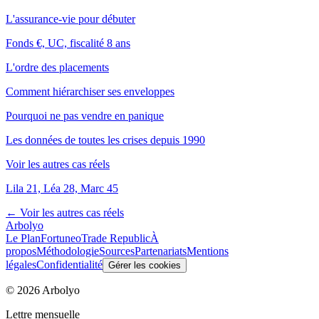
L'assurance-vie pour débuter
Fonds €, UC, fiscalité 8 ans
L'ordre des placements
Comment hiérarchiser ses enveloppes
Pourquoi ne pas vendre en panique
Les données de toutes les crises depuis 1990
Voir les autres cas réels
Lila 21, Léa 28, Marc 45
← Voir les autres cas réels
Arbolyo
Le Plan
Fortuneo
Trade Republic
À
propos
Méthodologie
Sources
Partenariats
Mentions
légales
Confidentialité
Gérer les cookies
©
2026
Arbolyo
Lettre mensuelle