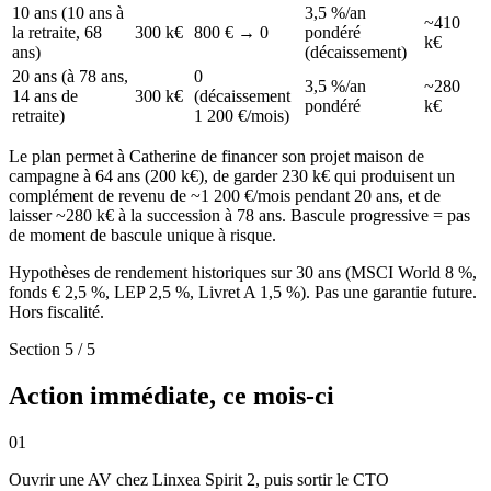
10 ans (10 ans à
3,5 %/an
~410
la retraite, 68
300 k€
800 € → 0
pondéré
k€
ans)
(décaissement)
20 ans (à 78 ans,
0
3,5 %/an
~280
14 ans de
300 k€
(décaissement
pondéré
k€
retraite)
1 200 €/mois)
Le plan permet à Catherine de financer son projet maison de
campagne à 64 ans (200 k€), de garder 230 k€ qui produisent un
complément de revenu de ~1 200 €/mois pendant 20 ans, et de
laisser ~280 k€ à la succession à 78 ans. Bascule progressive = pas
de moment de bascule unique à risque.
Hypothèses de rendement historiques sur 30 ans (MSCI World 8 %,
fonds € 2,5 %, LEP 2,5 %, Livret A 1,5 %). Pas une garantie future.
Hors fiscalité.
Section 5 / 5
Action immédiate, ce mois-ci
01
Ouvrir une AV chez Linxea Spirit 2, puis sortir le CTO