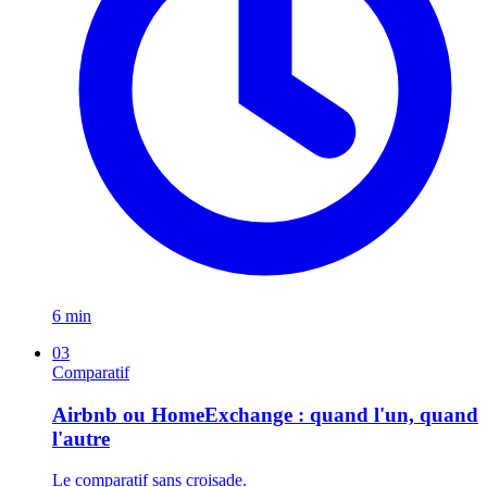
6 min
03
Comparatif
Airbnb ou HomeExchange : quand l'un, quand
l'autre
Le comparatif sans croisade.