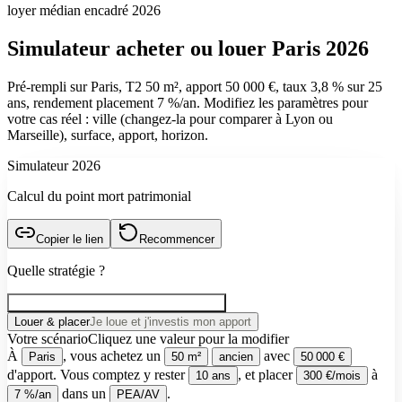
loyer médian encadré 2026
Simulateur acheter ou louer Paris 2026
Pré-rempli sur Paris, T2 50 m², apport 50 000 €, taux 3,8 % sur 25
ans, rendement placement 7 %/an. Modifiez les paramètres pour
votre cas réel : ville (changez-la pour comparer à Lyon ou
Marseille), surface, apport, horizon.
Simulateur 2026
Calcul du point mort patrimonial
Copier le lien
Recommencer
Quelle stratégie ?
Acheter ma résidence
J'habite mon bien
Louer & placer
Je loue et j'investis mon apport
Votre scénario
Cliquez une valeur pour la modifier
À
, vous achetez un
avec
Paris
50 m²
ancien
50 000 €
d'apport.
Vous comptez y rester
, et placer
à
10 ans
300 €/mois
dans un
.
7 %/an
PEA/AV