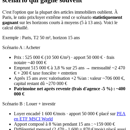
C'est l'option que la plupart des articles immobiliers oublient. À
Paris, le ratio prix/loyer extrême rend ce scénario
statistiquement
gagnant
sur les horizons courts à moyens (5 à 13 ans). Voici le
calcul détaillé.
Exemple : Paris, T2 50 m², horizon 15 ans
Scénario A : Acheter
Prix : 525 000 € (10 500 €/m²) · apport 50 000 € · frais
notaire ~40 000 €
Emprunt 515 000 € à 3,8 % sur 25 ans → mensualité ~2 470
€ + 200 € taxe foncière + entretien
Après 15 ans avec valorisation +2 %/an : valeur ~706 000 €,
capital restant dû ~270 000 €
Patrimoine net après revente (frais d'agence -5 %) : ~400
000 €
Scénario B : Louer + investir
Loyer encadré 1 600 €/mois · apport 50 000 € placé sur
PEA
en ETF MSCI World
Apport composé à 8 %/an pendant 15 ans : ~159 000 €
Différentiel mensuel (2 470 - 1 600 = 870 €/mois) placé aussi