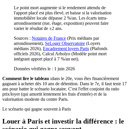
Le point mort augmente si le rendement attendu de
l'apport placé est plus élevé, et baisse si la valorisation
immobilière locale dépasse 2 %/an. Les écarts intra-
arrondissement (rue, étage, exposition) peuvent faire
varier le résultat de ±2 ans.
Sources :
Notaires de France
(
Prix médians par
arrondissement
)
,
SeLoger Observatoire
(
Loyers
médians 2026
)
,
Encadrement loyers Paris
(
Plafonds
officiels 2026
)
,
Calcul Arbolyo
(
Modèle point mort
intégrant apport placé à 7 %/an net
)
.
Données vérifiées le :
1 juin 2026
Comment lire le tableau :
dans le 20e, vous êtes financièrement
gagnant à acheter dès 10 ans de détention. Dans le 7e, il faut tenir 17
ans pour battre le scénario locataire. C'est l'effet conjoint du ratio
prix/loyer (qui amortit lentement les frais d'entrée) et de la
valorisation modeste du centre Paris.
Le scénario qui gagne souvent à Paris
Louer à Paris et investir la différence : le
scénario qui gagne souvent