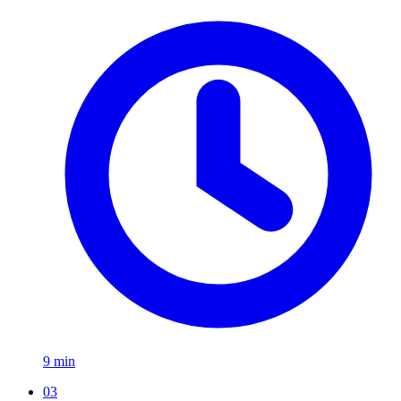
9 min
03