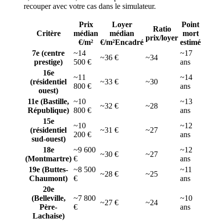
recouper avec votre cas dans le simulateur.
Prix
Loyer
Point
Ratio
Critère
médian
médian
mort
prix/loyer
€/m²
€/m²
Encadré
estimé
7e (centre
~14
~17
~36 €
~34
prestige)
500 €
ans
16e
~11
~14
(résidentiel
~33 €
~30
800 €
ans
ouest)
11e (Bastille,
~10
~13
~32 €
~28
République)
800 €
ans
15e
~10
~12
(résidentiel
~31 €
~27
200 €
ans
sud-ouest)
18e
~9 600
~12
~30 €
~27
(Montmartre)
€
ans
19e (Buttes-
~8 500
~11
~28 €
~25
Chaumont)
€
ans
20e
(Belleville,
~7 800
~10
~27 €
~24
Père-
€
ans
Lachaise)