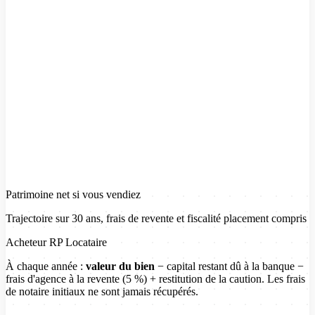
3 339 €/mois
Mensualité + taxe + entretien
Louer & placer
140 057 €
Patrimoine dans
10
ans
Effort cash
1 952 €/mois
Loyer 1 600 € + ETF 300 €
Patrimoine net si vous vendiez
Trajectoire sur 30 ans, frais de revente
et fiscalité placement
compris
Acheteur RP
Locataire
À chaque année :
valeur du bien
−
capital restant dû à la banque
−
frais d'agence à la revente (5 %)
+
restitution de la caution. Les frais
de notaire initiaux ne sont jamais récupérés.