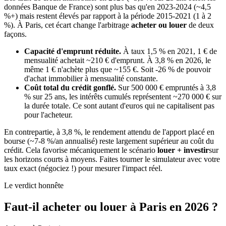
données Banque de France) sont plus bas qu'en 2023-2024 (~4,5
%+) mais restent élevés par rapport à la période 2015-2021 (1 à 2
%). À Paris, cet écart change l'arbitrage
acheter ou louer
de deux
façons.
Capacité d'emprunt réduite.
À taux 1,5 % en 2021, 1 € de
mensualité achetait ~210 € d'emprunt. À 3,8 % en 2026, le
même 1 € n'achète plus que ~155 €. Soit -26 % de pouvoir
d'achat immobilier à mensualité constante.
Coût total du crédit gonflé.
Sur 500 000 € empruntés à 3,8
% sur 25 ans, les intérêts cumulés représentent ~270 000 € sur
la durée totale. Ce sont autant d'euros qui ne capitalisent pas
pour l'acheteur.
En contrepartie, à 3,8 %, le rendement attendu de l'apport placé en
bourse (~7-8 %/an annualisé) reste largement supérieur au coût du
crédit. Cela favorise mécaniquement le scénario
louer + investir
sur
les horizons courts à moyens. Faites tourner le simulateur avec votre
taux exact (négociez !) pour mesurer l'impact réel.
Le verdict honnête
Faut-il acheter ou louer à Paris en 2026 ?