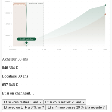
914 073 €
Votre horizon (
10
ans)
VENDRE = PERDRE
685 555 €
457 037 €
228 518 €
Rentable après 4 ans
0 €
Aujourd'hui
5 ans
10 ans
15 ans
20 ans
25 ans
30 ans
Acheteur 30 ans
846 364 €
Locataire 30 ans
657 646 €
Et si on changeait…
Et si vous restiez 5 ans ?
Et si vous restiez 25 ans ?
Et avec un ETF à 8 %/an ?
Et si l'immo baisse 20 % à la revente ?