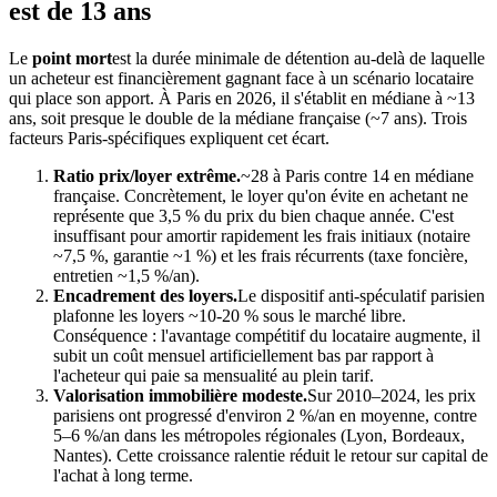
est de 13 ans
Le
point mort
est la durée minimale de détention au-delà de laquelle
un acheteur est financièrement gagnant face à un scénario locataire
qui place son apport. À Paris en 2026, il s'établit en médiane à ~13
ans, soit presque le double de la médiane française (~7 ans). Trois
facteurs Paris-spécifiques expliquent cet écart.
Ratio prix/loyer extrême.
~28 à Paris contre 14 en médiane
française. Concrètement, le loyer qu'on évite en achetant ne
représente que 3,5 % du prix du bien chaque année. C'est
insuffisant pour amortir rapidement les frais initiaux (notaire
~7,5 %, garantie ~1 %) et les frais récurrents (taxe foncière,
entretien ~1,5 %/an).
Encadrement des loyers.
Le dispositif anti-spéculatif parisien
plafonne les loyers ~10-20 % sous le marché libre.
Conséquence : l'avantage compétitif du locataire augmente, il
subit un coût mensuel artificiellement bas par rapport à
l'acheteur qui paie sa mensualité au plein tarif.
Valorisation immobilière modeste.
Sur 2010–2024, les prix
parisiens ont progressé d'environ 2 %/an en moyenne, contre
5–6 %/an dans les métropoles régionales (Lyon, Bordeaux,
Nantes). Cette croissance ralentie réduit le retour sur capital de
l'achat à long terme.