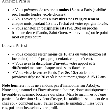
Achetez à Paris si
✓
Vous prévoyez de rester
au moins 15 ans
à Paris (stabilité
pro, famille fondée, école choisie).
✓
Vous savez que vous n'
investirez pas religieusement
chaque mois pendant 15 ans : l'achat est votre épargne forcée.
✓
Vous achetez en
périphérie est
(19e, 20e) ou proche
banlieue dense (Pantin, Saint-Ouen, Aubervilliers) où le point
mort est plus court.
Louez à Paris si
✓
Vous comptez rester
moins de 10 ans
ou votre horizon est
incertain (mobilité pro, projet enfant, couple récent).
✓
Vous avez la
discipline d'investir
votre apport et le
différentiel mensuel chaque mois sans flancher.
✓
Vous visez le
centre Paris
(1er-8e, 16e) où le ratio
prix/loyer dépasse 30 et où le point mort grimpe à 15-17 ans.
Note honnête :
nous ne vendons pas d'immobilier sur Arbolyo.
Notre angle naturel est l'investissement bourse, donc statistiquement
favorable au scénario locataire qui place. Mais le math n'est qu'une
partie de la décision : la valeur d'usage, la stabilité, le sentiment de «
chez soi » comptent aussi. Faites tourner le simulateur, lisez votre
cas, puis tranchez selon votre profil.