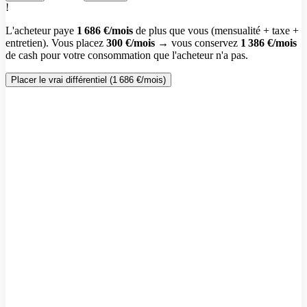
!
L'acheteur paye
1 686 €
/mois
de plus que vous (mensualité + taxe +
entretien). Vous placez
300 €
/mois
→ vous conservez
1 386 €
/mois
de cash pour votre consommation que l'acheteur n'a pas.
Placer le vrai différentiel (
1 686 €
/mois)
✓ Gagnant
Acheter ma résidence
226 717 €
Patrimoine dans
10
ans
Effort cash