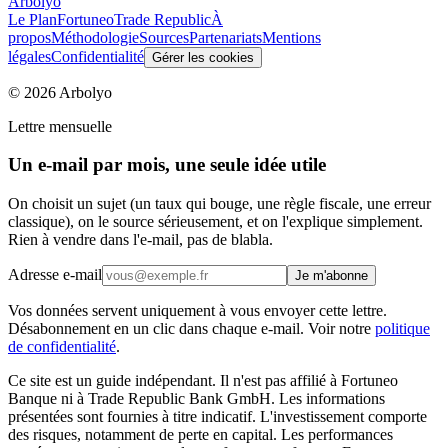
Arbolyo
Le Plan
Fortuneo
Trade Republic
À
propos
Méthodologie
Sources
Partenariats
Mentions
légales
Confidentialité
Gérer les cookies
©
2026
Arbolyo
Lettre mensuelle
Un e-mail par mois, une seule idée utile
On choisit un sujet (un taux qui bouge, une règle fiscale, une erreur
classique), on le source sérieusement, et on l'explique simplement.
Rien à vendre dans l'e-mail, pas de blabla.
Adresse e-mail
Je m'abonne
Vos données servent uniquement à vous envoyer cette lettre.
Désabonnement en un clic dans chaque e-mail. Voir notre
politique
de confidentialité
.
Ce site est un guide indépendant. Il n'est pas affilié à Fortuneo
Banque ni à Trade Republic Bank GmbH. Les informations
présentées sont fournies à titre indicatif. L'investissement comporte
des risques, notamment de perte en capital. Les performances